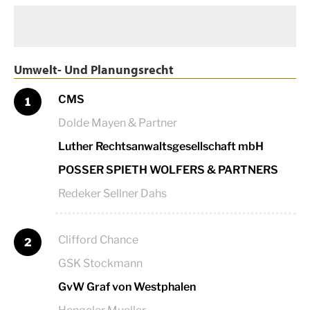
Umwelt- Und Planungsrecht
CMS
1
Dolde Mayen & Partner
Luther Rechtsanwaltsgesellschaft mbH
POSSER SPIETH WOLFERS & PARTNERS
Redeker Sellner Dahs
Clifford Chance
2
GSK Stockmann
GvW Graf von Westphalen