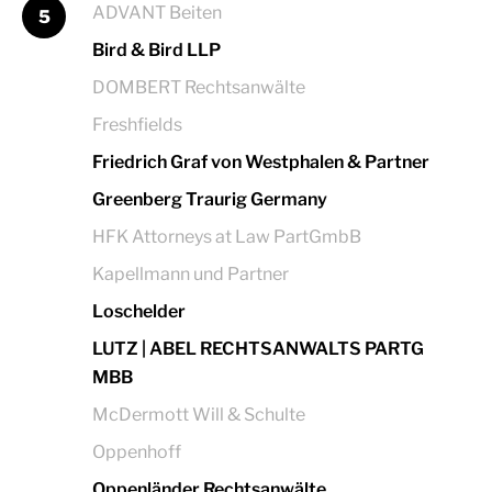
ADVANT Beiten
5
Bird & Bird LLP
DOMBERT Rechtsanwälte
Freshfields
Friedrich Graf von Westphalen & Partner
Greenberg Traurig Germany
HFK Attorneys at Law PartGmbB
Kapellmann und Partner
Loschelder
LUTZ | ABEL RECHTSANWALTS PARTG
MBB
McDermott Will & Schulte
Oppenhoff
Oppenländer Rechtsanwälte