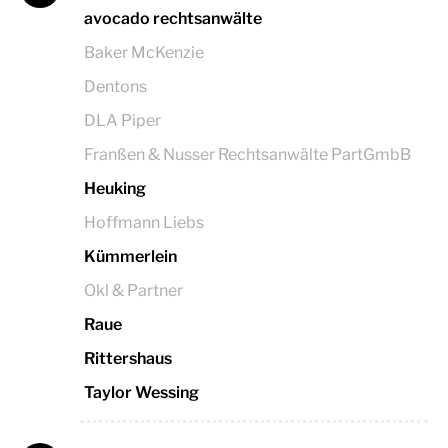
avocado rechtsanwälte
Baker McKenzie
Dentons
DLA Piper
Franßen & Nusser Rechtsanwälte PartGmbB
Heuking
Hoffmann Liebs
Kümmerlein
Okl & Partner
Raue
Rittershaus
Taylor Wessing