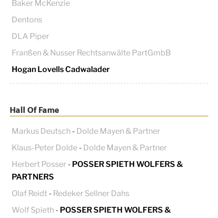
Baker McKenzie
Dentons
DLA Piper
Franßen & Nusser Rechtsanwälte PartGmbB
Hogan Lovells Cadwalader
Hall Of Fame
Markus Deutsch
-
Dolde Mayen & Partner
Klaus-Peter Dolde
-
Dolde Mayen & Partner
Herbert Posser
-
POSSER SPIETH WOLFERS &
PARTNERS
Olaf Reidt
-
Redeker Sellner Dahs
Wolf Spieth
-
POSSER SPIETH WOLFERS &