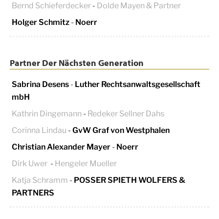
Bernd Schieferdecker
-
Dolde Mayen & Partner
Holger Schmitz
-
Noerr
Partner Der Nächsten Generation
Sabrina Desens
-
Luther Rechtsanwaltsgesellschaft
mbH
Kathrin Dingemann
-
Redeker Sellner Dahs
Corinna Lindau
-
GvW Graf von Westphalen
Christian Alexander Mayer
-
Noerr
Dirk Uwer
-
Hengeler Mueller
Katja Schramm
-
POSSER SPIETH WOLFERS &
PARTNERS