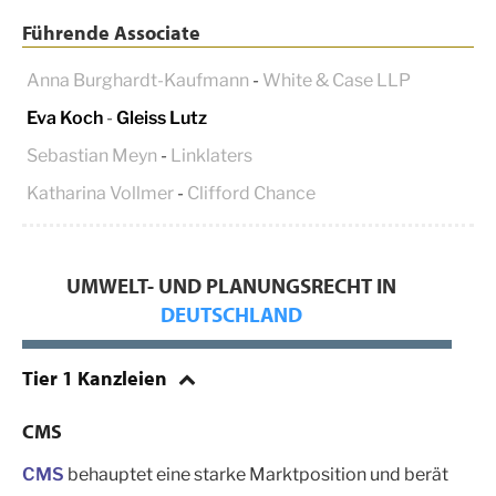
Führende Associate
Anna Burghardt-Kaufmann
-
White & Case LLP
Eva Koch
-
Gleiss Lutz
Sebastian Meyn
-
Linklaters
Katharina Vollmer
-
Clifford Chance
UMWELT- UND PLANUNGSRECHT IN
DEUTSCHLAND
Tier 1 Kanzleien
CMS
CMS
behauptet eine starke Marktposition und berät