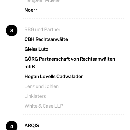
Hengeler Mueller
Noerr
BBG und Partner
3
CBH Rechtsanwälte
Gleiss Lutz
GÖRG Partnerschaft von Rechtsanwälten
mbB
Hogan Lovells Cadwalader
Lenz und Johlen
Linklaters
White & Case LLP
ARQIS
4