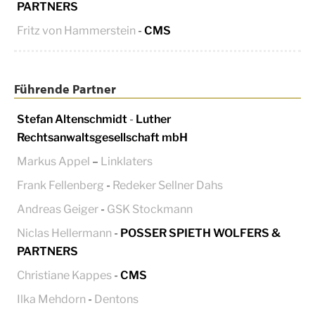
PARTNERS
Fritz von Hammerstein
-
CMS
Führende Partner
Stefan Altenschmidt
-
Luther
Rechtsanwaltsgesellschaft mbH
Markus Appel
–
Linklaters
Frank Fellenberg
-
Redeker Sellner Dahs
Andreas Geiger
-
GSK Stockmann
Niclas Hellermann
-
POSSER SPIETH WOLFERS &
PARTNERS
Christiane Kappes
-
CMS
Ilka Mehdorn
-
Dentons