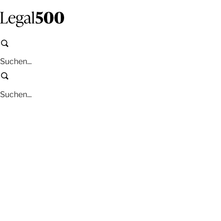
Zum
Inhalt
springen
Suchen
Suchen