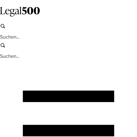
Zum
Inhalt
springen
Suchen
Suchen