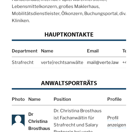
Lebensmittelkonzern, großes Maklerhaus,
Mobilitätsdienstleister, Ölkonzern, Buchungsportal, div.
Kliniken.
HAUPTKONTAKTE
Department
Name
Email
Tel
Strafrecht
verte|rechtsanwälte
mail@verte.law
+49
ANWALTSPORTRÄTS
Photo
Name
Position
Profile
Dr. Christina Brosthaus
Dr
ist Fachanwältin für
Profil
Christina
Strafrecht und Salary
anzeigen
Brosthaus