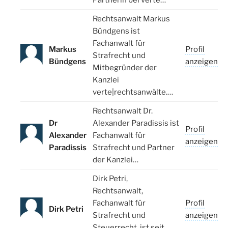
Partnerin bei verte…
Rechtsanwalt Markus
Bündgens ist
Fachanwalt für
Markus
Profil
Strafrecht und
Bündgens
anzeigen
Mitbegründer der
Kanzlei
verte|rechtsanwälte.…
Rechtsanwalt Dr.
Dr
Alexander Paradissis ist
Profil
Alexander
Fachanwalt für
anzeigen
Paradissis
Strafrecht und Partner
der Kanzlei…
Dirk Petri,
Rechtsanwalt,
Fachanwalt für
Profil
Dirk Petri
Strafrecht und
anzeigen
Steuerrecht, ist seit