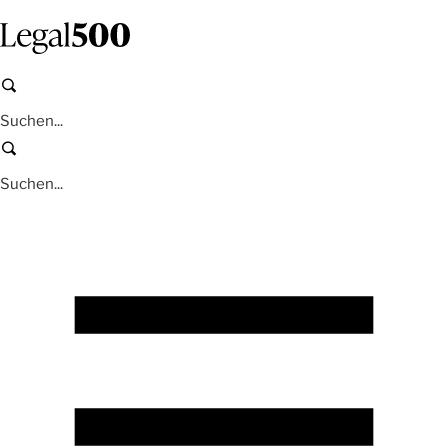
Zum
Inhalt
springen
Suchen
Suchen