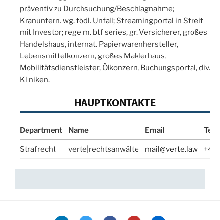
präventiv zu Durchsuchung/Beschlagnahme;
Kranuntern. wg. tödl. Unfall; Streamingportal in Streit
mit Investor; regelm. btf series, gr. Versicherer, großes
Handelshaus, internat. Papierwarenhersteller,
Lebensmittelkonzern, großes Maklerhaus,
Mobilitätsdienstleister, Ölkonzern, Buchungsportal, div.
Kliniken.
HAUPTKONTAKTE
Department
Name
Email
Tel
Strafrecht
verte|rechtsanwälte
mail@verte.law
+49