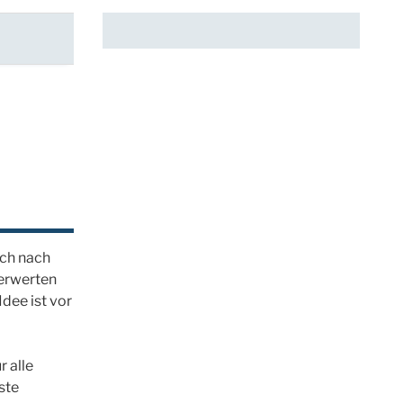
ich nach
verwerten
Idee ist vor
r alle
ste