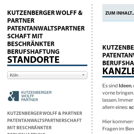
KUTZENBERGER WOLFF &
ZUM INHALT..
PARTNER
PATENTANWALTSPARTNER
SCHAFT MIT
BESCHRÄNKTER
KUTZENBE
BERUFSHAFTUNG
PATENTAN
STANDORTE
BERUFSHA
KANZLE
Köln
Es sind
Ideen
,
vorne bringen
lassen. Immer g
allem eines:
s
KUTZENBERGER WOLFF & PARTNER
PATENTANWALTSPARTNERSCHAFT
Hier kommen wi
MIT BESCHRÄNKTER
Fragen im Ber