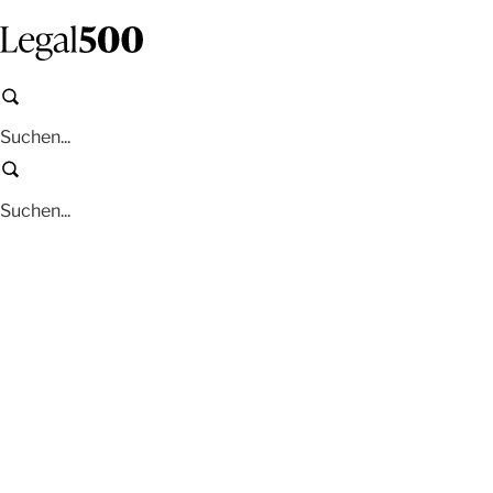
Zum
Inhalt
springen
Suchen
Suchen