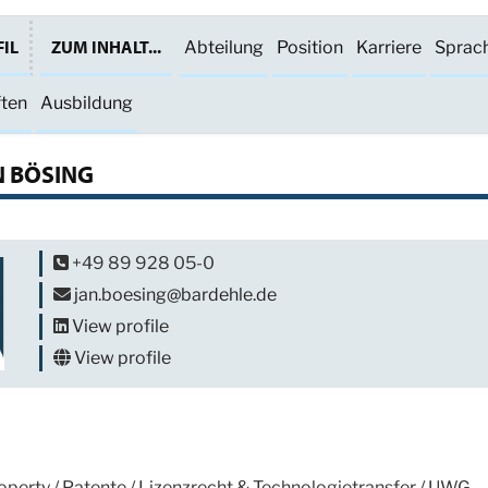
IL
ZUM INHALT...
Abteilung
Position
Karriere
Sprac
ften
Ausbildung
N BÖSING
+49 89 928 05-0
jan.boesing@bardehle.de
View profile
View profile
roperty / Patente / Lizenzrecht & Technologietransfer / UWG