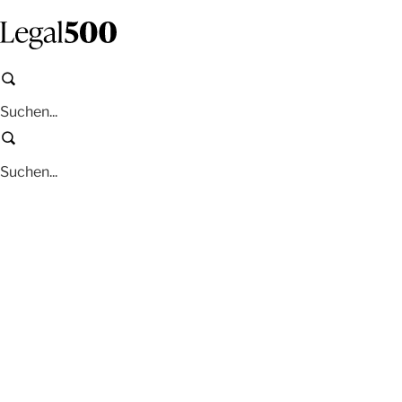
Zum
Inhalt
springen
Suchen
Suchen