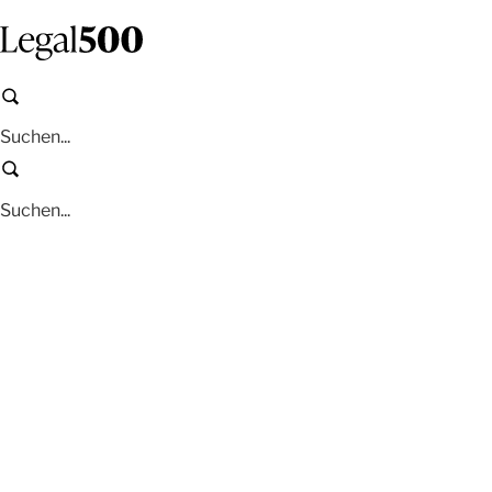
Zum
Inhalt
springen
Suchen
Suchen