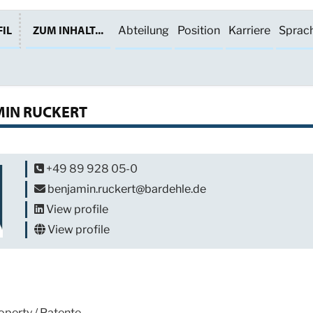
IL
ZUM INHALT...
Abteilung
Position
Karriere
Sprac
MIN RUCKERT
+49 89 928 05-0
benjamin.ruckert@bardehle.de
View profile
View profile
roperty / Patente