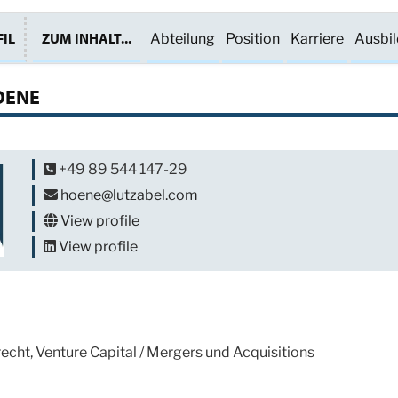
IL
ZUM INHALT...
Abteilung
Position
Karriere
Ausbi
OENE
+49 89 544 147-29
hoene@lutzabel.com
View profile
View profile
echt, Venture Capital / Mergers und Acquisitions