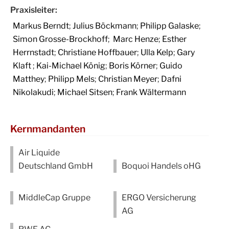
Praxisleiter:
Markus Berndt
;
Julius Böckmann
;
Philipp Galaske
;
Simon Grosse-Brockhoff
;
Marc Henze
;
Esther
Herrnstadt
;
Christiane Hoffbauer
;
Ulla Kelp
;
Gary
Klaft
;
Kai-Michael König
;
Boris Körner
;
Guido
Matthey
;
Philipp Mels
;
Christian Meyer
;
Dafni
Nikolakudi
;
Michael Sitsen
;
Frank Wältermann
Kernmandanten
Air Liquide
Deutschland GmbH
Boquoi Handels oHG
MiddleCap Gruppe
ERGO Versicherung
AG