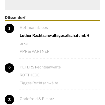
Düsseldorf
Hoffmann Liebs
1
Luther Rechtsanwaltsgesellschaft mbH
orka
PPR & PARTNER
PETERS Rechtsanwälte
2
ROTTHEGE
Tigges Rechtsanwälte
Godefroid & Pielorz
3