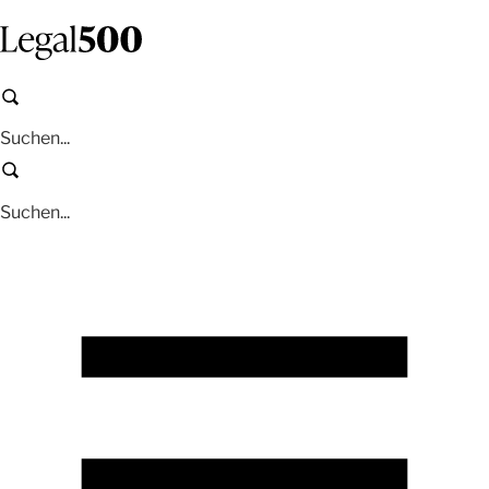
Zum
Inhalt
springen
Suchen
Suchen