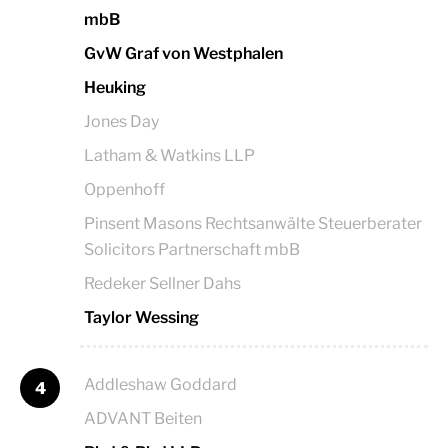
mbB
GvW Graf von Westphalen
Heuking
Jones Day
Latham & Watkins LLP
Oppenhoff
Pinsent Masons Rechtsanwälte Steuerberater
Solicitors Partnerschaft mbB
Redeker Sellner Dahs
Taylor Wessing
Addleshaw Goddard
4
ADVANT Beiten