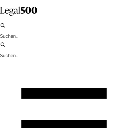
Zum
Inhalt
springen
Suchen
Suchen