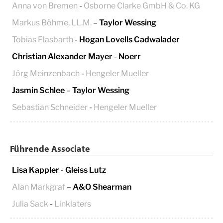
Anna von Bremen
-
Osborne Clarke GmbH & Co. KG
Markus Böhme, LL.M.
–
Taylor Wessing
Tobias Flasbarth
-
Hogan Lovells Cadwalader
Christian Alexander Mayer
-
Noerr
Jörg Meinzenbach
-
Hengeler Mueller
Jasmin Schlee
–
Taylor Wessing
Sebastian Schneider
-
Hengeler Mueller
Führende Associate
Lisa Kappler
-
Gleiss Lutz
Alan Markgraf
–
A&O Shearman
Julia Sack
-
Linklaters