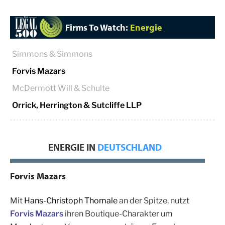
Firms To Watch:
Energie
Simmons & Simmons
Forvis Mazars
McDermott Will & Schulte
Orrick, Herrington & Sutcliffe LLP
ENERGIE IN
DEUTSCHLAND
Forvis Mazars
Mit
Hans-Christoph Thomale
an der Spitze, nutzt
Forvis Mazars
ihren Boutique-Charakter um