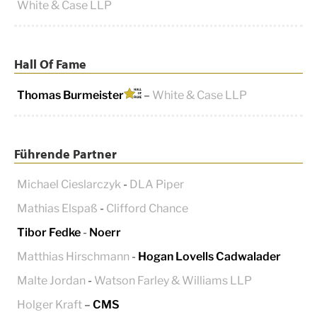
White & Case LLP
Hall Of Fame
Thomas Burmeister
–
White & Case LLP
Führende Partner
Michael Cieslarczyk
-
DLA Piper
Mathias Elspaß
-
Clifford Chance
Tibor Fedke
-
Noerr
Matthias Hirschmann
-
Hogan Lovells Cadwalader
Malte Jordan
-
Watson Farley & Williams LLP
Holger Kraft
–
CMS