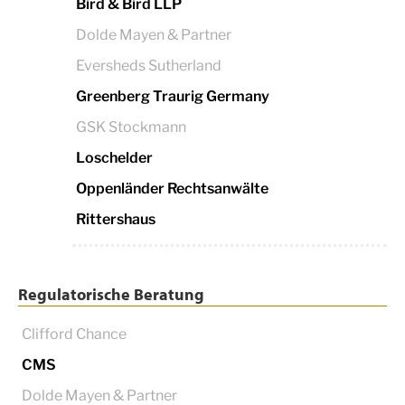
Bird & Bird LLP
Dolde Mayen & Partner
Eversheds Sutherland
Greenberg Traurig Germany
GSK Stockmann
Loschelder
Oppenländer Rechtsanwälte
Rittershaus
Regulatorische Beratung
Clifford Chance
CMS
Dolde Mayen & Partner