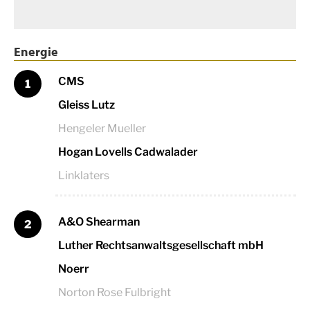
Energie
CMS
1
Gleiss Lutz
Hengeler Mueller
Hogan Lovells Cadwalader
Linklaters
A&O Shearman
2
Luther Rechtsanwaltsgesellschaft mbH
Noerr
Norton Rose Fulbright