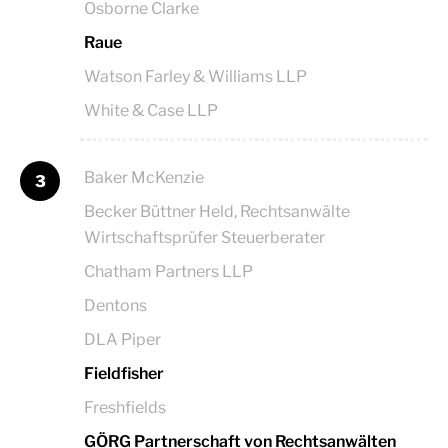
Osborne Clarke
Raue
Watson Farley & Williams LLP
White & Case LLP
Baker McKenzie
3
Becker Büttner Held, Rechtsanwälte
Wirtschaftsprüfer Steuerberater
Chatham Partners LLP
Dentons
DLA Piper
Fieldfisher
Freshfields
GÖRG Partnerschaft von Rechtsanwälten