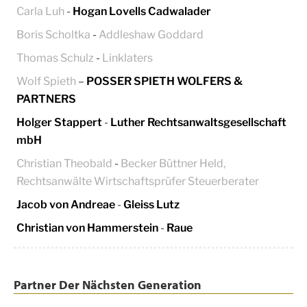
Carla Luh
-
Hogan Lovells Cadwalader
Boris Scholtka
-
Addleshaw Goddard
Thomas Schulz
-
Linklaters
Wolf Spieth
–
POSSER SPIETH WOLFERS &
PARTNERS
Holger Stappert
-
Luther Rechtsanwaltsgesellschaft
mbH
Christian Theobald
-
Becker Büttner Held,
Rechtsanwälte Wirtschaftsprüfer Steuerberater
Jacob von Andreae
-
Gleiss Lutz
Christian von Hammerstein
-
Raue
Partner Der Nächsten Generation