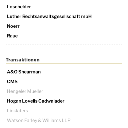
Loschelder
Luther Rechtsanwaltsgesellschaft mbH
Noerr
Raue
Transaktionen
A&O Shearman
CMS
Hengeler Mueller
Hogan Lovells Cadwalader
Linklaters
Watson Farley & Williams LLP